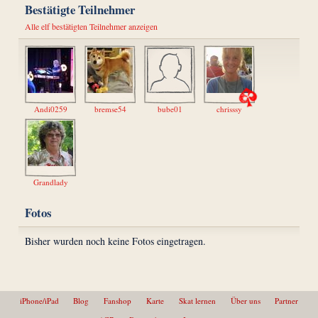
Bestätigte Teilnehmer
Alle elf bestätigten Teilnehmer anzeigen
Andi0259
bremse54
bube01
chrisssy
Grandlady
Fotos
Bisher wurden noch keine Fotos eingetragen.
iPhone/iPad
Blog
Fanshop
Karte
Skat lernen
Über uns
Partner