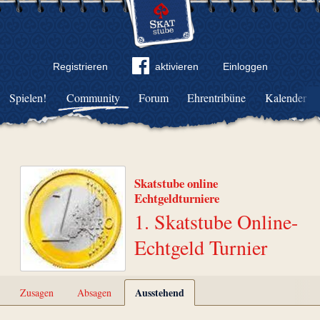
Registrieren
aktivieren
Einloggen
Spielen!
Community
Forum
Ehrentribüne
Kalender
Skatstube online
Echtgeldturniere
1. Skatstube Online-
Echtgeld Turnier
Ausstehend
Zusagen
Absagen