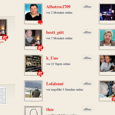
Albatros1709
offline
vor 2 Monaten online
brett_pitt
offline
vor 7 Monaten online
pitt
k_Uno
offline
vor 22 Tagen online
Lolalennt
offline
vor ungefähr 5 Stunden online
thze
offline
vor über 12 Jahren online