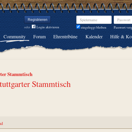
Spielername
Passwort
Registrieren
oder
Login aktivieren
Passwort ver
eingeloggt bleiben
Community
Forum
Ehrentribüne
Kalender
Hilfe & Ko
rter Stammtisch
tuttgarter Stammtisch
nd