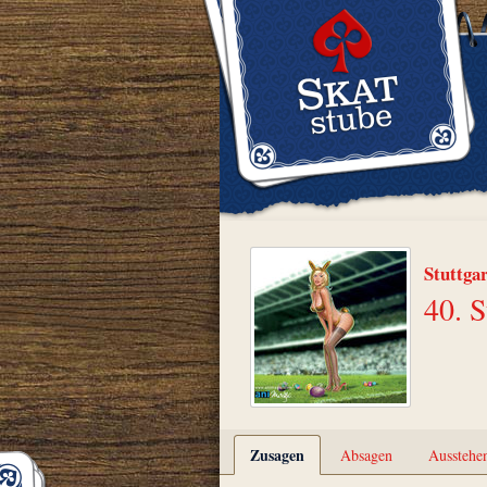
Stuttga
40. S
Zusagen
Absagen
Ausstehe