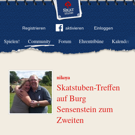
Registrieren
aktivieren
Einloggen
Spielen!
Community
Forum
Ehrentribüne
Kalender
nikoya
Skatstuben-Treffen
auf Burg
Sensenstein zum
Zweiten