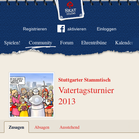
Registrieren
aktivieren
Einloggen
Spielen!
Community
Forum
Ehrentribüne
Kalender
Stuttgarter Stammtisch
Vatertagsturnier
2013
Zusagen
Absagen
Ausstehend