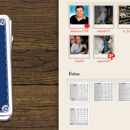
Albatros1709
dekade52
k_U
Litti69
samson50
Fotos