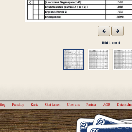
Bild
1
von
4
Blog
Fanshop
Karte
Skat lernen
Über uns
Partner
AGB
Datenschu