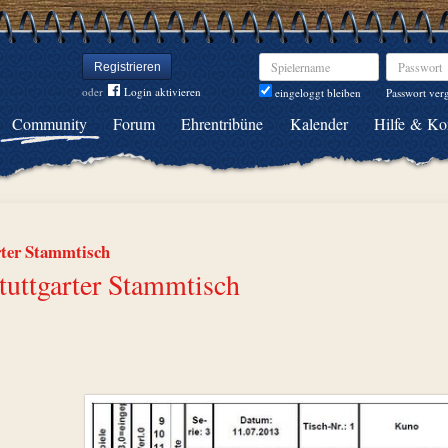
Spielername
Passwort
Registrieren
oder
Login aktivieren
Passwort ver
eingeloggt bleiben
Community
Forum
Ehrentribüne
Kalender
Hilfe & Ko
rter Stammtisch
tuttgarter Stammtisch