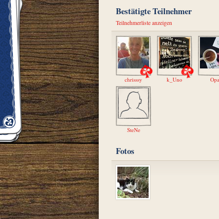
Bestätigte Teilnehmer
Teilnehmerliste anzeigen
chrisssy
k_Uno
Opa
SteNe
Fotos