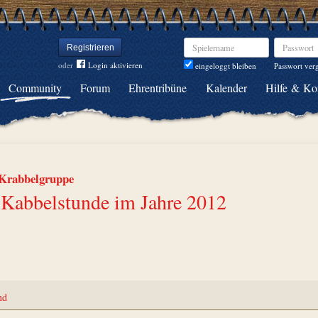
Spielername
Passwort
Registrieren
oder
Login aktivieren
Passwort ver
eingeloggt bleiben
Community
Forum
Ehrentribüne
Kalender
Hilfe & Ko
Krabbelgruppe
e Kabbelstunde im Jahre 2012
nd