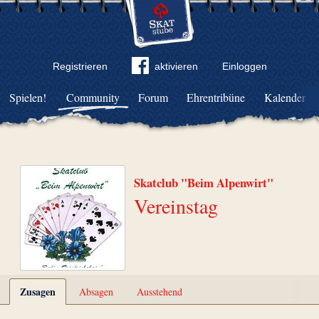
Registrieren
aktivieren
Einloggen
Spielen!
Community
Forum
Ehrentribüne
Kalender
Skatclub "Beim Alpenwirt"
Vereinstag
Zusagen
Absagen
Ausstehend