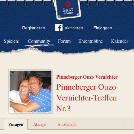
Registrieren
aktivieren
Einloggen
Spielen!
Community
Forum
Ehrentribüne
Kalender
Pinneberger Ouzo Vernichter
Pinneberger Ouzo-
Vernichter-Treffen
Nr.3
Zusagen
Absagen
Ausstehend