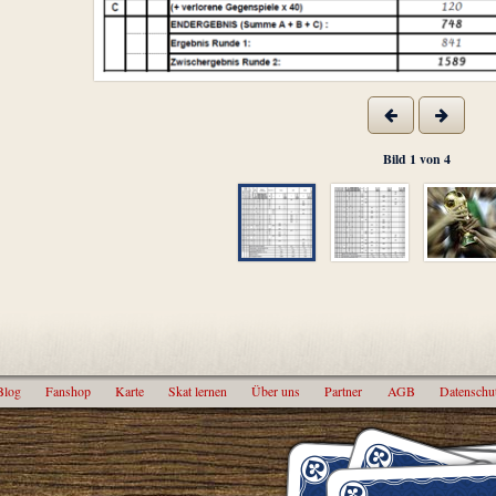
Bild
1
von
4
Blog
Fanshop
Karte
Skat lernen
Über uns
Partner
AGB
Datenschu