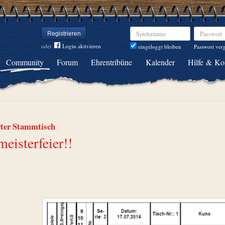
Spielername
Passwort
Registrieren
oder
Login aktivieren
Passwort ver
eingeloggt bleiben
Community
Forum
Ehrentribüne
Kalender
Hilfe & Ko
rter Stammtisch
eisterfeier!!