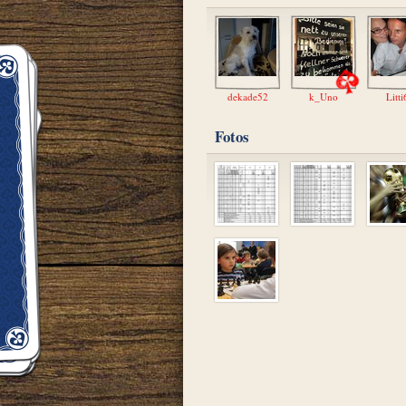
dekade52
k_Uno
Litti
Fotos