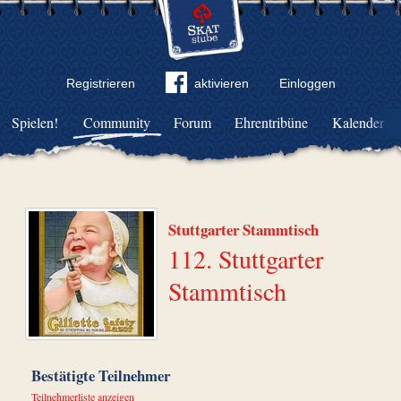
Registrieren
aktivieren
Einloggen
Spielen!
Community
Forum
Ehrentribüne
Kalender
Stuttgarter Stammtisch
112. Stuttgarter
Stammtisch
Bestätigte Teilnehmer
Teilnehmerliste anzeigen