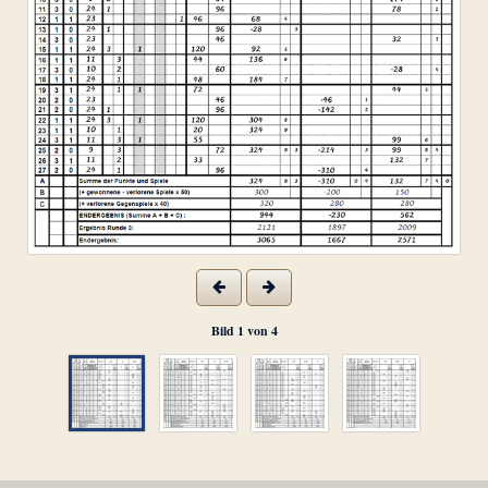
Bild
1
von
4