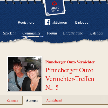
Registrieren
aktivieren
Einloggen
Spielen!
Community
Forum
Ehrentribüne
Kalender
Pinneberger Ouzo Vernichter
Pinneberger Ouzo-
Vernichter-Treffen
Nr. 5
Absagen
Zusagen
Ausstehend