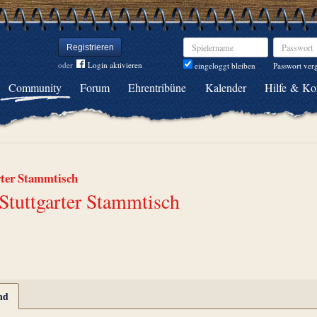
Spielername
Passwort
Registrieren
oder
Login aktivieren
Passwort ver
eingeloggt bleiben
Community
Forum
Ehrentribüne
Kalender
Hilfe & Ko
rter Stammtisch
Stuttgarter Stammtisch
nd