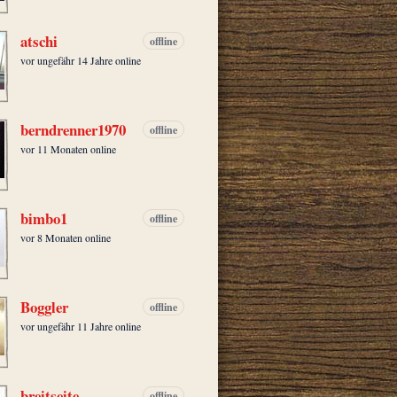
atschi
offline
vor ungefähr 14 Jahre online
berndrenner1970
offline
vor 11 Monaten online
bimbo1
offline
vor 8 Monaten online
Boggler
offline
vor ungefähr 11 Jahre online
breitseite
offline