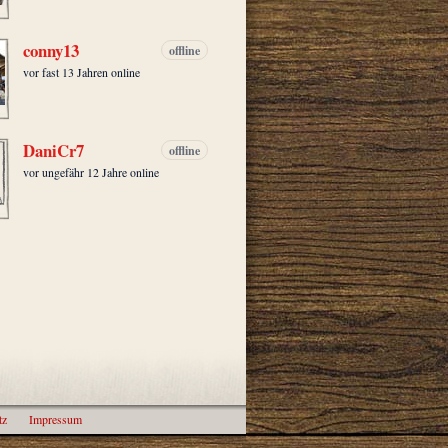
conny13
offline
vor fast 13 Jahren online
DaniCr7
offline
vor ungefähr 12 Jahre online
tz
Impressum