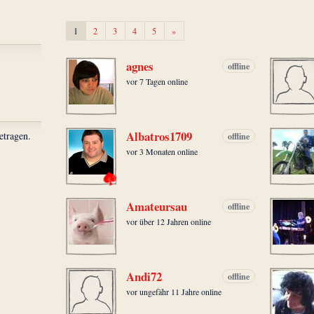
Weiter
1
2
3
4
5
»
agnes
offline
vor 7 Tagen online
Albatros1709
etragen.
offline
vor 3 Monaten online
Amateursau
offline
vor über 12 Jahren online
Andi72
offline
vor ungefähr 11 Jahre online