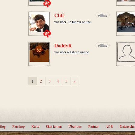
Cliff
offline
vor über 12 Jahren online
DaddyR
offline
vor über 6 Jahren online
Weiter
1
2
3
4
5
»
Blog
Fanshop
Karte
Skat lernen
Über uns
Partner
AGB
Datenschu