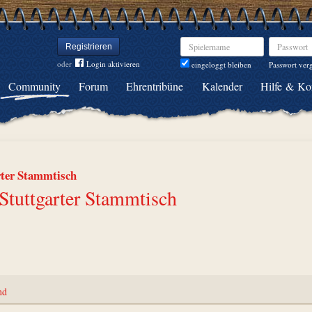
Spielername
Passwort
Registrieren
oder
Login aktivieren
Passwort ver
eingeloggt bleiben
Community
Forum
Ehrentribüne
Kalender
Hilfe & Ko
rter Stammtisch
Stuttgarter Stammtisch
nd