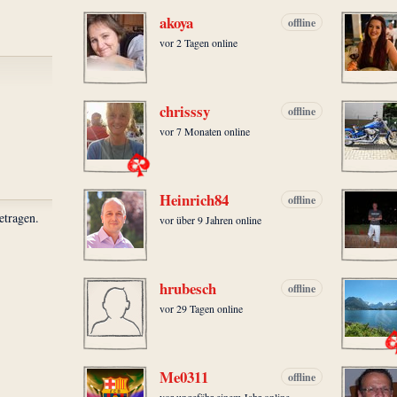
akoya
offline
vor 2 Tagen online
chrisssy
offline
vor 7 Monaten online
Heinrich84
offline
etragen.
vor über 9 Jahren online
hrubesch
offline
vor 29 Tagen online
Me0311
offline
vor ungefähr einem Jahr online