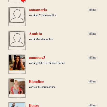
annamaria
offline
vor über 7 Jahren online
Annitta
offline
vor 5 Monaten online
annnnax3
offline
vor ungefähr 15 Stunden online
Blondine
offline
vor fast 8 Jahren online
Bonzo
offline