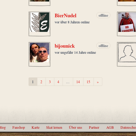
BierNudel
offline
vor über 8 Jahren online
bijounick
offline
vor ungefähr 14 Jahre online
Weiter
1
2
3
4
…
14
15
»
Blog
Fanshop
Karte
Skat lernen
Über uns
Partner
AGB
Datenschu