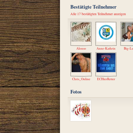
Bestätigte Teilnehmer
Alle 17 bestätigten Teilnehmer anzeigen
Alonso
Anne-Kathrin
Big-L
Chris_Online
ECHterRetter
Fotos