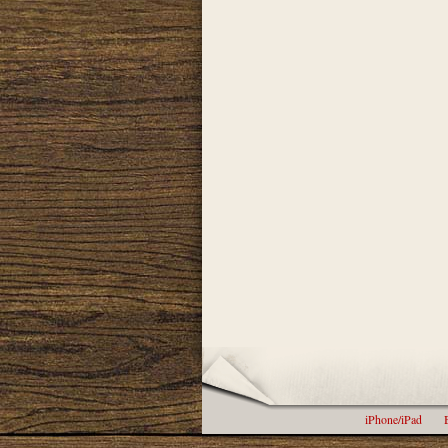
iPhone/iPad