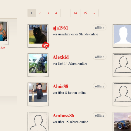
Weiter
1
2
3
4
…
14
15
»
aja1961
offline
vor ungefähr einer Stunde online
uder
Alexkid
offline
vor fast 14 Jahren online
Alois88
offline
vor über 8 Jahren online
Amboss86
offline
vor über 15 Jahren online