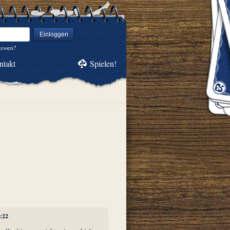
Einloggen
gessen?
ntakt
Spielen!
7:22