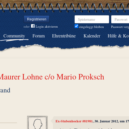
Spielername
Passwort
Registrieren
oder
Login aktivieren
Passwort ver
eingeloggt bleiben
Community
Forum
Ehrentribüne
Kalender
Hilfe & Ko
Maurer Lohne c/o Mario Proksch
wand
Ex-Stubenhocker #81981
, 30. Januar 2012, um 1