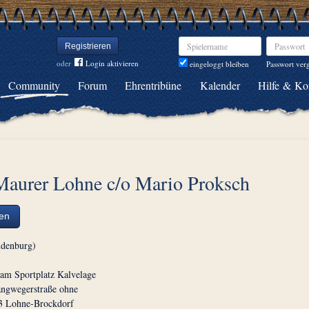
Spielername
Passwort
Registrieren
oder
Login aktivieren
Passwort ver
eingeloggt bleiben
Community
Forum
Ehrentribüne
Kalender
Hilfe & Ko
Maurer Lohne c/o Mario Proksch
ten
ldenburg)
e am Sportplatz Kalvelage
angwegerstraße ohne
3 Lohne-Brockdorf