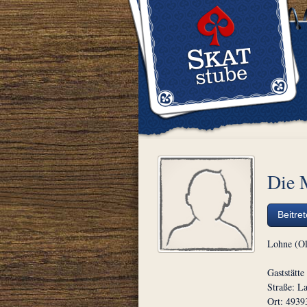
Die 
Beitre
Lohne (O
Gaststätt
Straße: L
Ort: 4939