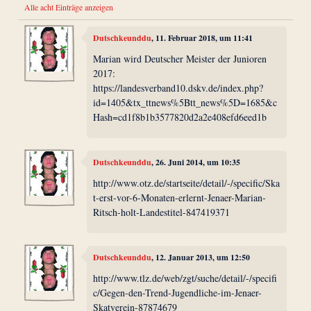
Alle acht Einträge anzeigen
Dutschkeunddu
, 11. Februar 2018, um 11:41
Marian wird Deutscher Meister der Junioren
2017:
https://landesverband10.dskv.de/index.php?
id=1405&tx_ttnews%5Btt_news%5D=1685&c
Hash=cd1f8b1b3577820d2a2e408efd6eed1b
Dutschkeunddu
, 26. Juni 2014, um 10:35
http://www.otz.de/startseite/detail/-/specific/Ska
t-erst-vor-6-Monaten-erlernt-Jenaer-Marian-
Ritsch-holt-Landestitel-847419371
Dutschkeunddu
, 12. Januar 2013, um 12:50
http://www.tlz.de/web/zgt/suche/detail/-/specifi
c/Gegen-den-Trend-Jugendliche-im-Jenaer-
Skatverein-87874679