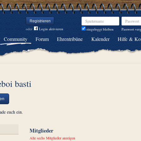
Spielername
Passwort
Registrieren
oder
Login aktivieren
Passwort ver
eingeloggt bleiben
Community
Forum
Ehrentribüne
Kalender
Hilfe & Ko
eboi basti
ten
lade euch ein.
Mitglieder
Alle sechs Mitglieder anzeigen