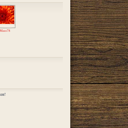
Maus78
ten!