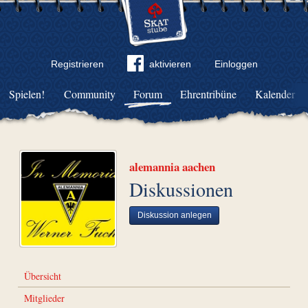
Registrieren
aktivieren
Einloggen
Spielen!
Community
Forum
Ehrentribüne
Kalender
alemannia aachen
Diskussionen
Diskussion anlegen
Übersicht
Mitglieder