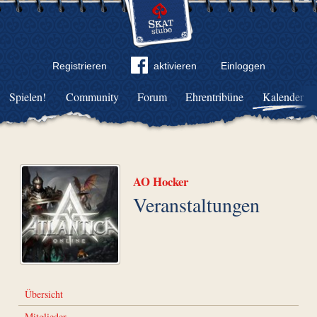
Registrieren
aktivieren
Einloggen
Spielen!
Community
Forum
Ehrentribüne
Kalender
AO Hocker
Veranstaltungen
Übersicht
Mitglieder