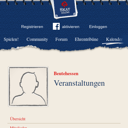
Registrieren
aktivieren
Einloggen
Spielen!
Community
Forum
Ehrentribüne
Kalender
Beutehessen
Veranstaltungen
Übersicht
Mitglieder