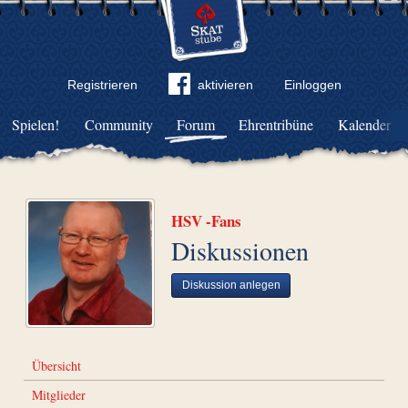
Registrieren
aktivieren
Einloggen
Spielen!
Community
Forum
Ehrentribüne
Kalender
HSV -Fans
Diskussionen
Diskussion anlegen
Übersicht
Mitglieder