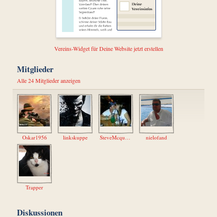
Vereins-Widget für Deine Website jetzt erstellen
Mitglieder
Alle 24 Mitglieder anzeigen
Oskar1956
linkskuppe
SteveMcqueen
nielofand
Trapper
Diskussionen