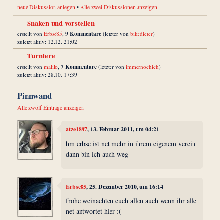
neue Diskussion anlegen
•
Alle zwei Diskussionen anzeigen
Snaken und vorstellen
9 Kommentare
erstellt von
Erbse85
,
(letzter von
bikedieter
)
zuletzt aktiv: 12.12. 21:02
Turniere
7 Kommentare
erstellt von
malilo
,
(letzter von
immernochich
)
zuletzt aktiv: 28.10. 17:39
Pinnwand
Alle zwölf Einträge anzeigen
atze1887
, 13. Februar 2011, um 04:21
hm erbse ist net mehr in ihrem eigenem verein
dann bin ich auch weg
Erbse85
, 25. Dezember 2010, um 16:14
frohe weinachten euch allen auch wenn ihr alle
net antwortet hier :(