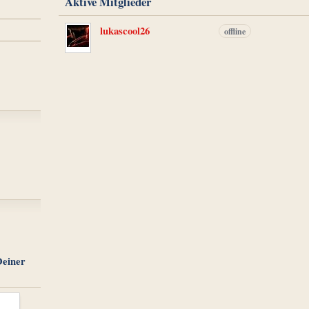
Aktive Mitglieder
lukascool26
offline
Deiner