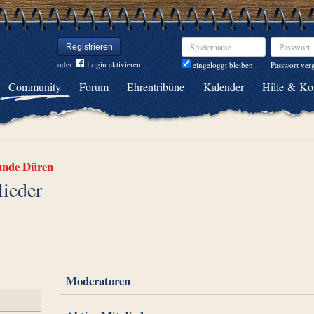
Spielername
Passwort
Registrieren
oder
Login aktivieren
Passwort ver
eingeloggt bleiben
Community
Forum
Ehrentribüne
Kalender
Hilfe & Ko
unde Düren
lieder
Moderatoren