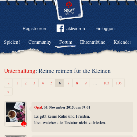
Registrieren
aktivieren
Einloggen
Spielen!
Community
Forum
Ehrentribüne
Kalender
Unterhaltung
: Reime reimen für die Kleinen
Zurück
«
1
2
3
4
5
6
7
8
9
…
105
106
Weiter
»
Opal
, 05. November 2015, um 07:01
Es gibt keine Ruhe und Frieden,
lässt watcher die Tastatur nicht zufrieden.