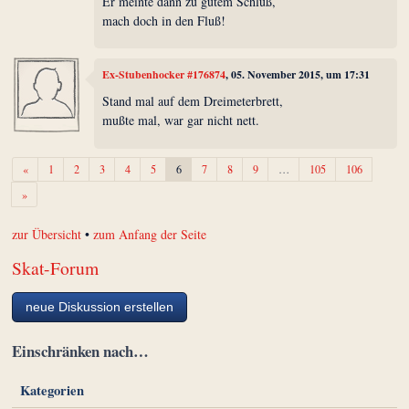
Er meinte dann zu gutem Schluß,
mach doch in den Fluß!
Ex-Stubenhocker #176874
, 05. November 2015, um 17:31
Stand mal auf dem Dreimeterbrett,
mußte mal, war gar nicht nett.
Zurück
«
1
2
3
4
5
6
7
8
9
…
105
106
Weiter
»
zur Übersicht
•
zum Anfang der Seite
Skat-Forum
neue Diskussion erstellen
Einschränken nach…
Kategorien