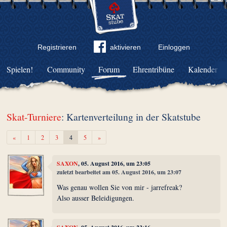
Registrieren
aktivieren
Einloggen
Spielen!
Community
Forum
Ehrentribüne
Kalender
Skat-Turniere
: Kartenverteilung in der Skatstube
Zurück
Weiter
«
1
2
3
4
5
»
SAXON
, 05. August 2016, um 23:05
zuletzt bearbeitet am 05. August 2016, um 23:07
Was genau wollen Sie von mir - jarrefreak?
Also ausser Beleidigungen.