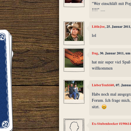
"Wer einschläft mit Popo
!!!!" ....
LittleJoe
, 25. Januar 2011
lol
Dag
, 30. Januar 2011, um
hat mir super viel Spaß
willkommen
LieberTeufel40
, 07. Janua
Habs noch mal ausgegr
Forum. Ich frage mich
sitzt.
Ex-Stubenhocker #19061