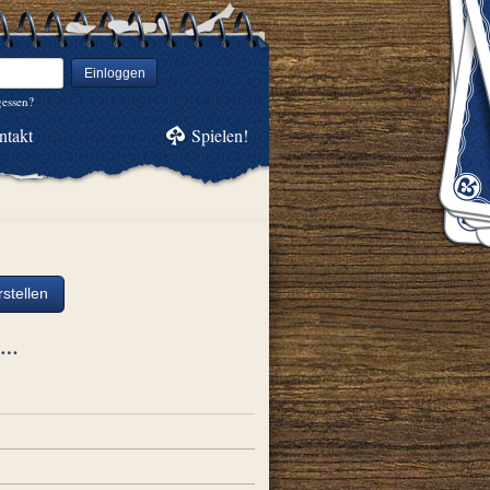
Einloggen
gessen?
ntakt
Spielen!
stellen
ch…