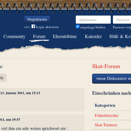
Spielername
Passwort
Registrieren
oder
Login aktivieren
Passwort ver
eingeloggt bleiben
Community
Forum
Ehrentribüne
Kalender
Hilfe & Ko
te
Skat-Forum
36
neue Diskussion er
Einschränken na
, 13. Januar 2011, um 15:13
Kategorien
Fehlerberichte
2011, um 19:57
Skat-Turniere
 , viel ihm ein sehr weises sprichwort ein :