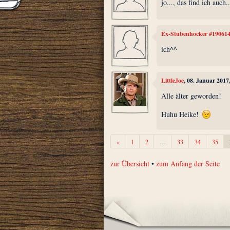
jo..., das find ich auc
Ex-Stubenhocker #19061
ich^^
LittleJoe
, 08. Januar 2017
Alle älter geworden!
Huhu Heike!
Zurück
«
1
2
…
33
34
35
zur Übersicht
•
zum Anfang der Seite