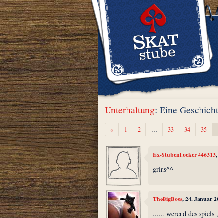
Unterhaltung
: Eine Geschich
Zurück
«
1
2
…
33
34
35
Ex-Stubenhocker #46313
grins^^
TheBigBoss
, 24. Januar 
...... werend des spiels