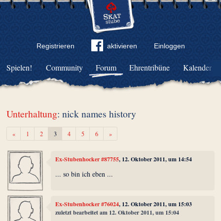
Registrieren
aktivieren
Einloggen
Spielen!
Community
Forum
Ehrentribüne
Kalender
Unterhaltung
: nick names history
Zurück
Weiter
«
1
2
3
4
5
6
»
Ex-Stubenhocker #87755
, 12. Oktober 2011, um 14:54
... so bin ich eben ...
Ex-Stubenhocker #76024
, 12. Oktober 2011, um 15:03
zuletzt bearbeitet am 12. Oktober 2011, um 15:04