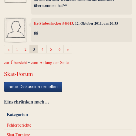
übernommen hat^^
Ex-Stubenhocker #46313
, 12. Oktober 2011, um 20:35
gg
Zurück
Weiter
«
1
2
3
4
5
6
»
zur Übersicht
•
zum Anfang der Seite
Skat-Forum
neue Diskussion erstellen
Einschränken nach…
Kategorien
Fehlerberichte
Skat-Turniere