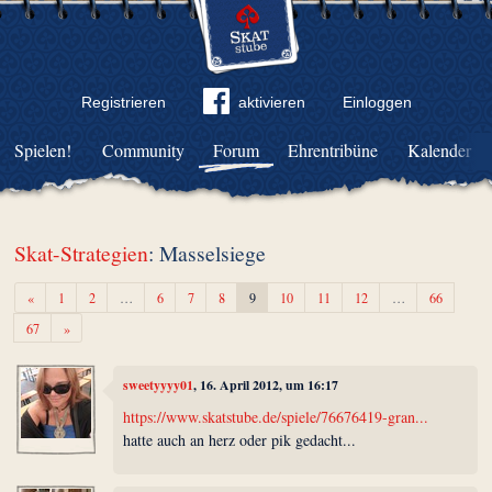
Registrieren
aktivieren
Einloggen
Spielen!
Community
Forum
Ehrentribüne
Kalender
Skat-Strategien
: Masselsiege
Zurück
«
1
2
…
6
7
8
9
10
11
12
…
66
Weiter
67
»
sweetyyyy01
, 16. April 2012, um 16:17
https://www.skatstube.de/spiele/76676419-gran...
hatte auch an herz oder pik gedacht...