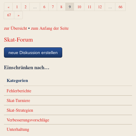
Zurück
«
1
2
…
6
7
8
9
10
11
12
…
66
Weiter
67
»
zur Übersicht
•
zum Anfang der Seite
Skat-Forum
neue Diskussion erstellen
Einschränken nach…
Kategorien
Fehlerberichte
Skat-Turniere
Skat-Strategien
Verbesserungsvorschläge
Unterhaltung