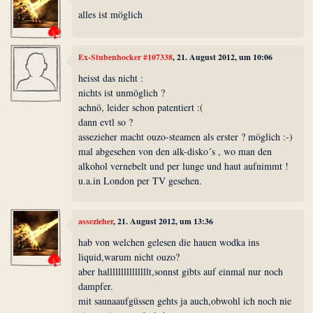
alles ist möglich
Ex-Stubenhocker #107338
, 21. August 2012, um 10:06
heisst das nicht :
nichts ist unmöglich ?
achnö, leider schon patentiert :(
dann evtl so ?
assezieher macht ouzo-steamen als erster ? möglich :-)
mal abgesehen von den alk-disko´s , wo man den
alkohol vernebelt und per lunge und haut aufnimmt !
u.a.in London per TV gesehen.
assezieher
, 21. August 2012, um 13:36
hab von welchen gelesen die hauen wodka ins
liquid,warum nicht ouzo?
aber halllllllllllllllt,sonnst gibts auf einmal nur noch
dampfer.
mit saunaaufgüssen gehts ja auch,obwohl ich noch nie