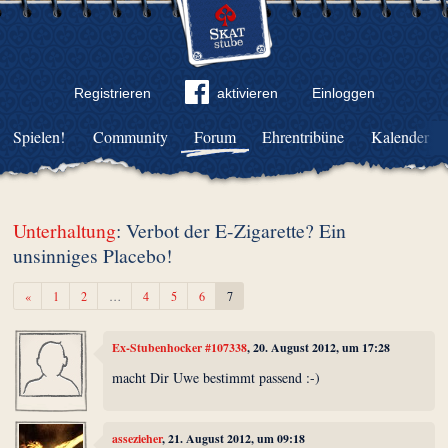
Registrieren
aktivieren
Einloggen
Spielen!
Community
Forum
Ehrentribüne
Kalender
Unterhaltung
: Verbot der E-Zigarette? Ein
unsinniges Placebo!
Zurück
«
1
2
…
4
5
6
7
Ex-Stubenhocker #107338
, 20. August 2012, um 17:28
macht Dir Uwe bestimmt passend :-)
assezieher
, 21. August 2012, um 09:18