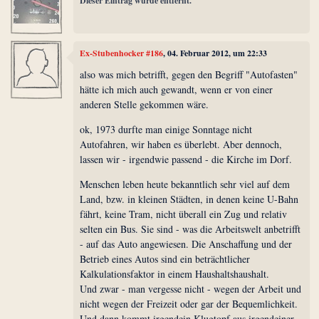
Dieser Eintrag wurde entfernt.
Ex-Stubenhocker #186
, 04. Februar 2012, um 22:33
also was mich betrifft, gegen den Begriff "Autofasten"
hätte ich mich auch gewandt, wenn er von einer
anderen Stelle gekommen wäre.
ok, 1973 durfte man einige Sonntage nicht
Autofahren, wir haben es überlebt. Aber dennoch,
lassen wir - irgendwie passend - die Kirche im Dorf.
Menschen leben heute bekanntlich sehr viel auf dem
Land, bzw. in kleinen Städten, in denen keine U-Bahn
fährt, keine Tram, nicht überall ein Zug und relativ
selten ein Bus. Sie sind - was die Arbeitswelt anbetrifft
- auf das Auto angewiesen. Die Anschaffung und der
Betrieb eines Autos sind ein beträchtlicher
Kalkulationsfaktor in einem Haushaltshaushalt.
Und zwar - man vergesse nicht - wegen der Arbeit und
nicht wegen der Freizeit oder gar der Bequemlichkeit.
Und dann kommt irgendein Klugtopf aus irgendeiner