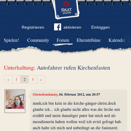
Registrieren
aktivieren
Einloggen
Spielen!
Community
Forum
Ehrentribüne
Kalender
Unterhaltung
: Autofahrer rufen Kirchenfasten
Zurück
Weiter
«
1
2
3
»
Sternchendanny
, 04. Februar 2012, um 20:57
mmh,ich bin kein in die kirche-gänger-christ,doch
glaube ich... ich glaube nicht alles was die lirche mir
erzählt und mein damaliger pater hat mich ned als
messdienerin haben wollen weil ich uviel gefragt hab.
auch halte ich mich ned unbedingt an die fastenzeit.