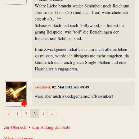
Wahre Liebe braucht weder Schönheit noch Reichtum,
aber so denkt man(n) (und auch frau) wahrscheinlich
erst ab 40... ^^
Schaue einfach mal nach Hollywood, da findest du
genug Beispiele, wie "toll" die Beziehungen der
Reichen und Schönen sind.
Eine Zweckgemeinschaft, nur um nicht alleine leben
zu müssen, würde ich übrigens nie mehr eingehen, da
könnte ich dann auch gleich Single bleiben und eine
Haushälterin engagieren...
assezieher
, 02. Mai 2012, um 08:49
wäre aber auch zweckgemeinschaft(zwinker)
Zurück
Weiter
«
1
2
3
4
»
zur Übersicht
•
zum Anfang der Seite
Skat-Forum