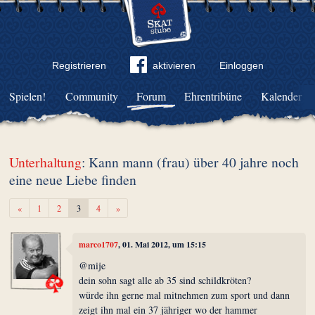
Registrieren
aktivieren
Einloggen
Spielen!
Community
Forum
Ehrentribüne
Kalender
Unterhaltung
: Kann mann (frau) über 40 jahre noch
eine neue Liebe finden
Zurück
Weiter
«
1
2
3
4
»
marco1707
, 01. Mai 2012, um 15:15
@mije
dein sohn sagt alle ab 35 sind schildkröten?
würde ihn gerne mal mitnehmen zum sport und dann
zeigt ihn mal ein 37 jähriger wo der hammer