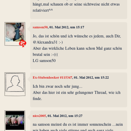
hängt,mal schauen ob er seine sichtweise nicht etwas
relativiert^^
samson50
, 01. Mai 2012, um 15:17
Jo, das ist schön und ich wünsche es jedem, auch Dir,
@Alexandra31 :-)
Aber das wirkliche Leben kann schon Mal ganz schön
brutal sein :-(((
LG samson50
Ex-Stubenhocker #115347
, 01. Mai 2012, um 15:22
Ich bin zwar noch sehr jung...
Aber das hier ist ein sehr gelungener Thread, wie ich
finde.
nico2005
, 01. Mai 2012, um 15:27
na samson meinst du es ist immer sonnenschein ...nein
wir haben auch viele stürme und auch ganz viele