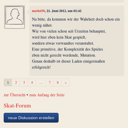
merlot50
, 21. Juni 2012, um 02:42
Na bitte, da kommen wir der Wahrheit doch schon ein
wenig näher.
Wie von vielen schon seit Urzeiten behauptet,
wird hier eben kein Skat gespielt,
sondern etwas verwandtes veranstaltet.
Eine primitive, der Komplexität des Spieles
eben nicht gerecht werdende, Mutation.
Genau deshalb ist dieser Laden einigermaßen
erfolgreich!
Weiter
1
2
3
4
…
7
8
»
zur Übersicht
•
zum Anfang der Seite
Skat-Forum
neue Diskussion erstellen