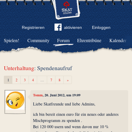
Registrieren
aktivieren
Einloggen
Spielen!
Community
Forum
Ehrentribüne
Kalender
Unterhaltung
: Spendenaufruf
Weiter
1
2
3
4
…
7
8
»
Tomm
, 20. Juni 2012, um 19:09
Liebe Skatfreunde und liebe Admins,
ich bin bereit einen euro für ein neues oder anderes
Mischprogramm zu spenden .
Bei 120 000 usern und wenn davon nur 10 %