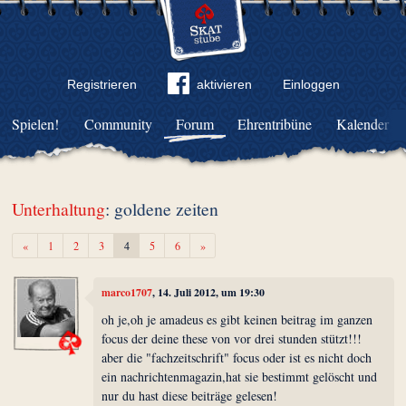
Registrieren
aktivieren
Einloggen
Spielen!
Community
Forum
Ehrentribüne
Kalender
Unterhaltung
: goldene zeiten
Zurück
Weiter
«
1
2
3
4
5
6
»
marco1707
, 14. Juli 2012, um 19:30
oh je,oh je amadeus es gibt keinen beitrag im ganzen
focus der deine these von vor drei stunden stützt!!!
aber die "fachzeitschrift" focus oder ist es nicht doch
ein nachrichtenmagazin,hat sie bestimmt gelöscht und
nur du hast diese beiträge gelesen!