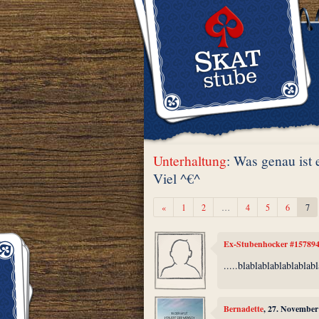
Unterhaltung
: Was genau ist
Viel ^€^
Zurück
«
1
2
…
4
5
6
7
Ex-Stubenhocker #15789
.....blablablablablablab
Bernadette
, 27. November