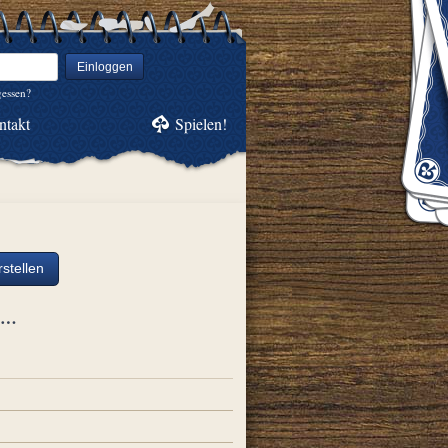
Einloggen
gessen?
ntakt
Spielen!
stellen
ch…