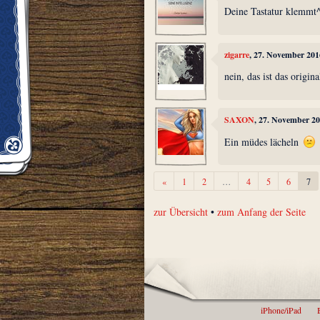
Deine Tastatur klemmt
zigarre
, 27. November 201
nein, das ist das origina
SAXON
, 27. November 2
Ein müdes lächeln
Zurück
«
1
2
…
4
5
6
7
zur Übersicht
•
zum Anfang der Seite
iPhone/iPad