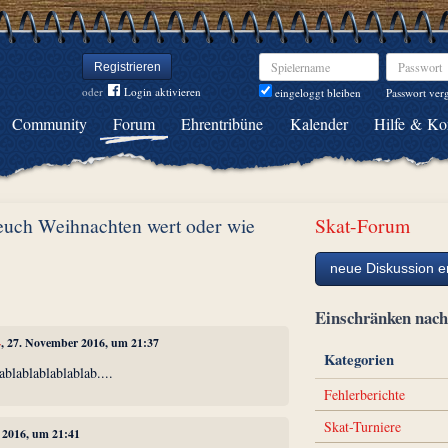
Spielername
Passwort
Registrieren
oder
Login aktivieren
Passwort ver
eingeloggt bleiben
Community
Forum
Ehrentribüne
Kalender
Hilfe & Ko
 euch Weihnachten wert oder wie
Skat-Forum
neue Diskussion er
Einschränken na
4
, 27. November 2016, um 21:37
Kategorien
lablablablablablab....
Fehlerberichte
Skat-Turniere
 2016, um 21:41