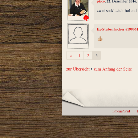
picco
, 22. Dezember 2016,
zwei sackl...ich hol au
Ex-Stubenhocker #19906
Zurück
«
1
2
3
zur Übersicht
•
zum Anfang der Seite
iPhone/iPad