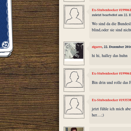
Ex-Stubenhocker #19906
zuletzt bearbeitet am 22.
Wo sind da die Bundesl
blind,oder sie sind nich
zigarre
, 22. Dezember 201
hi hi, halley das huhn
Ex-Stubenhocker #19906
Bin drin und rolle das 
Ex-Stubenhocker #19353
jetzt fühle ich mich abe
her....;)