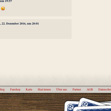
 um 19:57
f
1
, 22. Dezember 2016, um 20:01
Blog
Fanshop
Karte
Skat lernen
Über uns
Partner
AGB
Datenschu