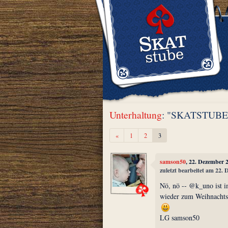
Unterhaltung
: "SKATSTUBE" B
Zurück
«
1
2
3
samson50
, 22. Dezember 
zuletzt bearbeitet am 22.
Nö, nö -- @k_uno ist im
wieder zum Weihnachts-
LG samson50