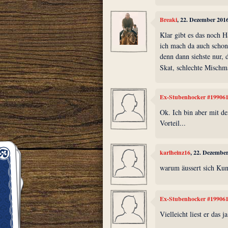
Breaki
, 22. Dezember 201
Klar gibt es das noch H
ich mach da auch schon e
denn dann siehste nur, d
Skat, schlechte Mischm
Ex-Stubenhocker #19906
Ok. Ich bin aber mit d
Vorteil...
karlheinz16
, 22. Dezembe
warum äussert sich Kun
Ex-Stubenhocker #19906
Vielleicht liest er das ja