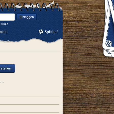
Einloggen
gessen?
ntakt
Spielen!
stellen
ch…