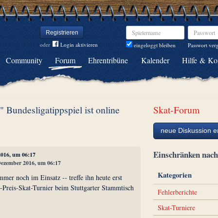
Spielername
Passwort
Registrieren
oder
Login aktivieren
Passwort ver
eingeloggt bleiben
Community
Forum
Ehrentribüne
Kalender
Hilfe & Ko
undesligatippspiel ist online
Skat-Forum
neue Diskussion er
Einschränken na
2016, um 06:17
 Dezember 2016, um 06:17
Kategorien
mer noch im Einsatz -- treffe ihn heute erst
Preis-Skat-Turnier beim Stuttgarter Stammtisch
Fehlerberichte
Skat-Turniere