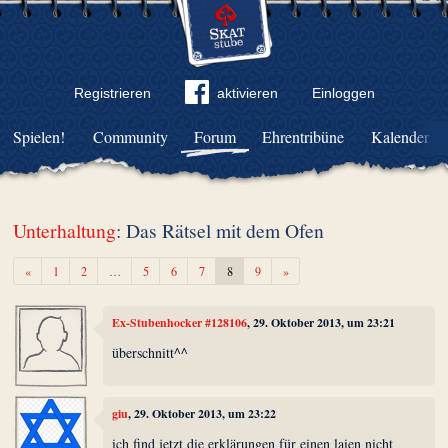
Registrieren
aktivieren
Einloggen
Spielen!
Community
Forum
Ehrentribüne
Kalender
Unterhaltung
: Das Rätsel mit dem Ofen
Zurück
Weiter
«
1
2
…
5
6
7
8
9
»
Ex-Stubenhocker #128106
, 29. Oktober 2013, um 23:21
überschnitt^^
giu
, 29. Oktober 2013, um 23:22
ich find jetzt die erklärungen für einen laien nicht