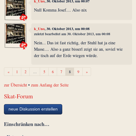
k_Uno
, 30. Oktober 2013, um 00:07
Null Komma Josef.... Also nix
k_Uno
, 30. Oktober 2013, um 00:08
zuletzt bearbeitet am 30. Oktober 2013, um 00:08
Nein... Das ist fast richtig, der Stuhl hat ja eine
Masse.... Also a ganz bisserl zeigt sie an, soviel wie
der tisch auf der Erde wiegen würde.
Zurück
Weiter
«
1
2
…
5
6
7
8
9
»
zur Übersicht
•
zum Anfang der Seite
Skat-Forum
neue Diskussion erstellen
Einschränken nach…