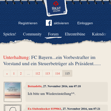
Registrieren
aktivieren
Einloggen
Spielen!
Community
Forum
Ehrentribüne
Kalender
Unterhaltung
: FC Bayern...ein Vorbestrafter im
Vorstand und ein Steuerbetrüger als Präsident......
Zurück
«
1
2
…
112
113
114
115
Bernadette
, 27. November 2016, um 07:18
Ich bitte um Wiedereinstellung^^.
Ex-Stubenhocker #199061
, 27. November 2016, um 07:21