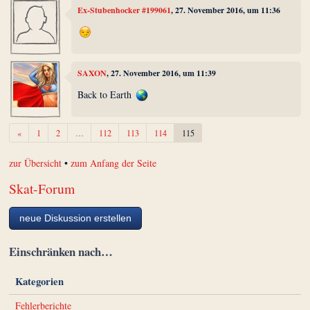
Ex-Stubenhocker #199061
, 27. November 2016, um 11:36
SAXON
, 27. November 2016, um 11:39
Back to Earth
Zurück
«
1
2
…
112
113
114
115
zur Übersicht
•
zum Anfang der Seite
Skat-Forum
neue Diskussion erstellen
Einschränken nach…
Kategorien
Fehlerberichte