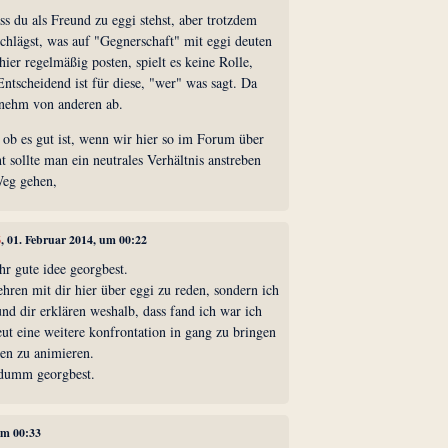
ss du als Freund zu eggi stehst, aber trotzdem
nschlägst, was auf "Gegnerschaft" mit eggi deuten
hier regelmäßig posten, spielt es keine Rolle,
Entscheidend ist für diese, "wer" was sagt. Da
enehm von anderen ab.
, ob es gut ist, wenn wir hier so im Forum über
t sollte man ein neutrales Verhältnis anstreben
Weg gehen,
6
, 01. Februar 2014, um 00:22
ehr gute idee georgbest.
hren mit dir hier über eggi zu reden, sondern ich
nd dir erklären weshalb, dass fand ich war ich
ut eine weitere konfrontation in gang zu bringen
en zu animieren.
s dumm georgbest.
um 00:33