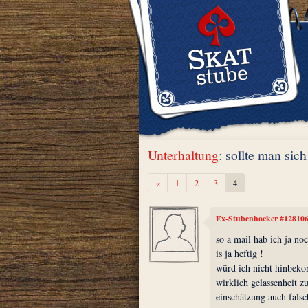
Unterhaltung
: sollte man sic
Zurück
«
1
2
3
4
Ex-Stubenhocker #12810
so a mail hab ich ja n
is ja heftig !
würd ich nicht hinbeko
wirklich gelassenheit z
einschätzung auch falsc