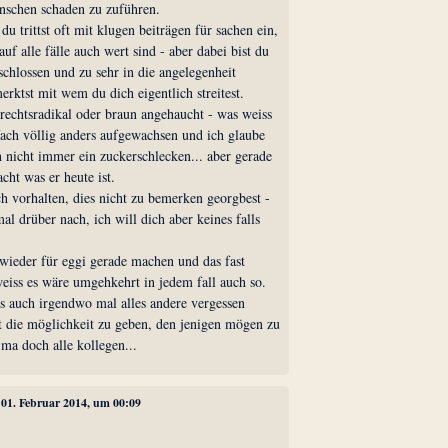
nschen schaden zu zuführen.
du trittst oft mit klugen beiträgen für sachen ein,
uf alle fälle auch wert sind - aber dabei bist du
chlossen und zu sehr in die angelegenheit
merktst mit wem du dich eigentlich streitest.
s rechtsradikal oder braun angehaucht - was weiss
nfach völlig anders aufgewachsen und ich glaube
 nicht immer ein zuckerschlecken... aber gerade
cht was er heute ist.
ch vorhalten, dies nicht zu bemerken georgbest -
mal drüber nach, ich will dich aber keines falls
ieder für eggi gerade machen und das fast
eiss es wäre umgehkehrt in jedem fall auch so.
s auch irgendwo mal alles andere vergessen
 die möglichkeit zu geben, den jenigen mögen zu
 ma doch alle kollegen...
, 01. Februar 2014, um 00:09