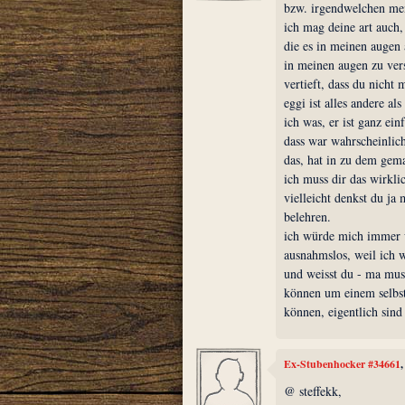
bzw. irgendwelchen me
ich mag deine art auch, 
die es in meinen augen a
in meinen augen zu vers
vertieft, dass du nicht 
eggi ist alles andere al
ich was, er ist ganz ei
dass war wahrscheinlich
das, hat in zu dem gema
ich muss dir das wirkli
vielleicht denkst du ja 
belehren.
ich würde mich immer w
ausnahmslos, weil ich w
und weisst du - ma mus
können um einem selbst
können, eigentlich sind
Ex-Stubenhocker #34661
@ steffekk,