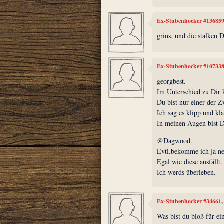
Ex-Stubenhocker #13685
grins, und die stalken 
Ex-Stubenhocker #10733
georgbest.
Im Unterschied zu Dir 
Du bist nur einer der Z
Ich sag es klipp und kla
In meinen Augen bist D
@Dagwood.
Evtl.bekomme ich ja ne
Egal wie diese ausfällt.
Ich werds überleben.
Ex-Stubenhocker #34661
Was bist du bloß für e