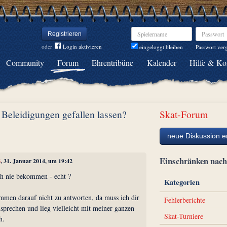
Spielername
Passwort
Registrieren
oder
Login aktivieren
Passwort ver
eingeloggt bleiben
Community
Forum
Ehrentribüne
Kalender
Hilfe & Ko
h Beleidigungen gefallen lassen?
Skat-Forum
neue Diskussion er
Einschränken na
6
, 31. Januar 2014, um 19:42
och nie bekommen - echt ?
Kategorien
mmen darauf nicht zu antworten, da muss ich dir
Fehlerberichte
usprechen und lieg vielleicht mit meiner ganzen
Skat-Turniere
h.