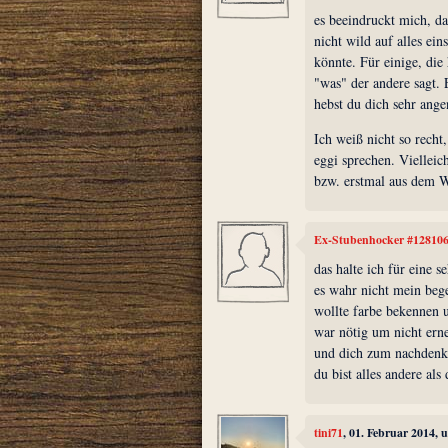
es beeindruckt mich, da
nicht wild auf alles ei
könnte. Für einige, die 
"was" der andere sagt. 
hebst du dich sehr ang
Ich weiß nicht so recht
eggi sprechen. Vielleich
bzw. erstmal aus dem 
Ex-Stubenhocker #12810
das halte ich für eine s
es wahr nicht mein bege
wollte farbe bekennen u
war nötig um nicht erne
und dich zum nachdenk
du bist alles andere al
tini71
, 01. Februar 2014, 