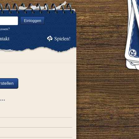
Einloggen
gessen?
ntakt
Spielen!
stellen
ch…