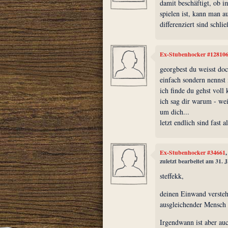
damit beschäftigt, ob i
spielen ist, kann man a
differenziert sind schli
Ex-Stubenhocker #12810
georgbest du weisst doc
einfach sondern nennst 
ich finde du gehst voll 
ich sag dir warum - wei
um dich...
letzt endlich sind fast 
Ex-Stubenhocker #34661
zuletzt bearbeitet am 31.
steffekk,
deinen Einwand verstehe
ausgleichender Mensch b
Irgendwann ist aber au