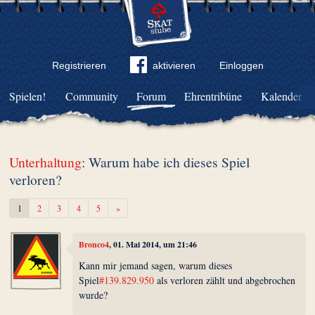
Registrieren
aktivieren
Einloggen
Spielen!
Community
Forum
Ehrentribüne
Kalender
Unterhaltung
: Warum habe ich dieses Spiel
verloren?
Weiter
1
2
3
4
5
»
Bronco4
, 01. Mai 2014, um 21:46
Kann mir jemand sagen, warum dieses
Spiel
#139.829.950
als verloren zählt und abgebrochen
wurde?