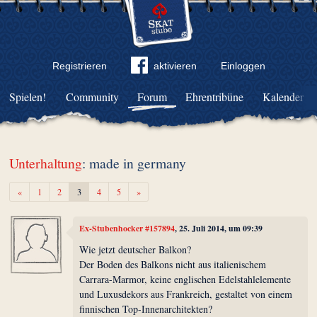
Registrieren
aktivieren
Einloggen
Spielen!
Community
Forum
Ehrentribüne
Kalender
Unterhaltung
: made in germany
Zurück
Weiter
«
1
2
3
4
5
»
Ex-Stubenhocker #157894
, 25. Juli 2014, um 09:39
Wie jetzt deutscher Balkon?
Der Boden des Balkons nicht aus italienischem
Carrara-Marmor, keine englischen Edelstahlelemente
und Luxusdekors aus Frankreich, gestaltet von einem
finnischen Top-Innenarchitekten?