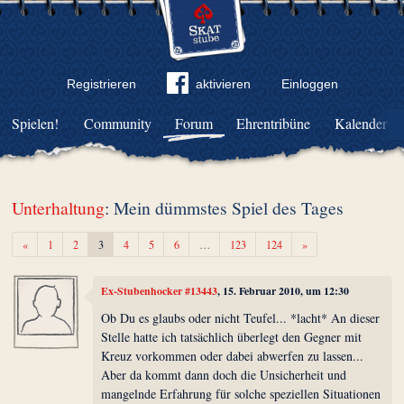
Registrieren
aktivieren
Einloggen
Spielen!
Community
Forum
Ehrentribüne
Kalender
Unterhaltung
: Mein dümmstes Spiel des Tages
Zurück
Weiter
«
1
2
3
4
5
6
…
123
124
»
Ex-Stubenhocker #13443
, 15. Februar 2010, um 12:30
Ob Du es glaubs oder nicht Teufel... *lacht* An dieser
Stelle hatte ich tatsächlich überlegt den Gegner mit
Kreuz vorkommen oder dabei abwerfen zu lassen...
Aber da kommt dann doch die Unsicherheit und
mangelnde Erfahrung für solche speziellen Situationen