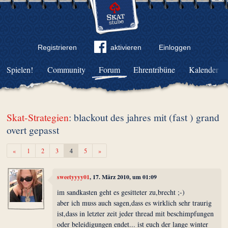
Registrieren
aktivieren
Einloggen
Spielen!
Community
Forum
Ehrentribüne
Kalender
Skat-Strategien
: blackout des jahres mit (fast ) grand
overt gepasst
Zurück
Weiter
«
1
2
3
4
5
»
sweetyyyy01
, 17. März 2010, um 01:09
im sandkasten geht es gesitteter zu,brecht ;-)
aber ich muss auch sagen,dass es wirklich sehr traurig
ist,dass in letzter zeit jeder thread mit beschimpfungen
oder beleidigungen endet... ist euch der lange winter