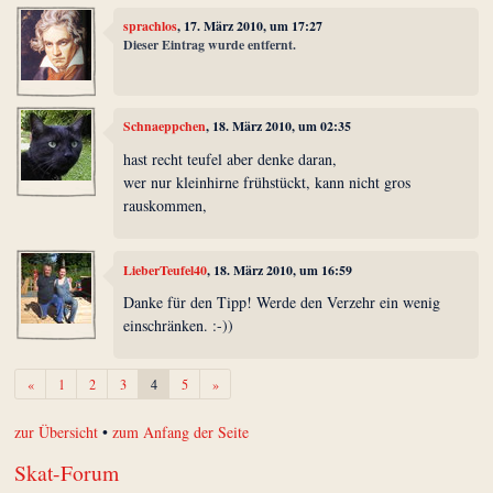
sprachlos
, 17. März 2010, um 17:27
Dieser Eintrag wurde entfernt.
Schnaeppchen
, 18. März 2010, um 02:35
hast recht teufel aber denke daran,
wer nur kleinhirne frühstückt, kann nicht gros
rauskommen,
LieberTeufel40
, 18. März 2010, um 16:59
Danke für den Tipp! Werde den Verzehr ein wenig
einschränken. :-))
Zurück
Weiter
«
1
2
3
4
5
»
zur Übersicht
•
zum Anfang der Seite
Skat-Forum