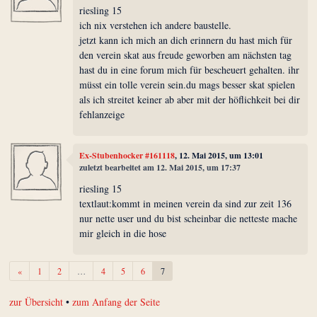
riesling 15
ich nix verstehen ich andere baustelle.
jetzt kann ich mich an dich erinnern du hast mich für
den verein skat aus freude geworben am nächsten tag
hast du in eine forum mich für bescheuert gehalten. ihr
müsst ein tolle verein sein.du mags besser skat spielen
als ich streitet keiner ab aber mit der höflichkeit bei dir
fehlanzeige
Ex-Stubenhocker #161118
, 12. Mai 2015, um 13:01
zuletzt bearbeitet am 12. Mai 2015, um 17:37
riesling 15
textlaut:kommt in meinen verein da sind zur zeit 136
nur nette user und du bist scheinbar die netteste mache
mir gleich in die hose
Zurück
«
1
2
…
4
5
6
7
zur Übersicht
•
zum Anfang der Seite