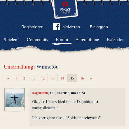
Registrieren
aktivieren
Einloggen
Spielen!
Community
Forum
Ehrentribüne
Kalender
Unterhaltung
: Winnetou
Zurück
Weiter
«
1
2
…
12
13
14
15
16
»
hagenstein
, 15. Juni 2015, um 16:34
Ok, der Unterschied in der Definition ist
nachvollziehbar.
Ich korrigiere also..."Soldatennachwuchs"