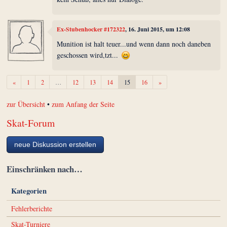
Ex-Stubenhocker #172322
, 16. Juni 2015, um 12:08
Munition ist halt teuer...und wenn dann noch daneben
geschossen wird,tzt...
Zurück
Weiter
«
1
2
…
12
13
14
15
16
»
zur Übersicht
•
zum Anfang der Seite
Skat-Forum
neue Diskussion erstellen
Einschränken nach…
Kategorien
Fehlerberichte
Skat-Turniere