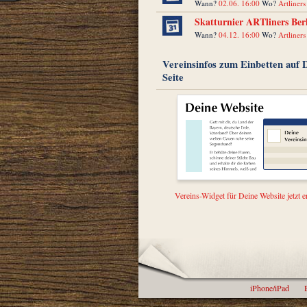
Wann?
02.06. 16:00
Wo?
Artliners
Skatturnier ARTliners Ber
Wann?
04.12. 16:00
Wo?
Artliners
Vereinsinfos zum Einbetten auf 
Seite
Vereins-Widget für Deine Website jetzt er
iPhone/iPad