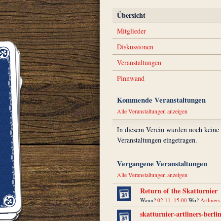
Übersicht
Mitglieder
Diskussionen
Veranstaltungen
Pinnwand
Kommende Veranstaltungen
Alle Veranstaltungen anzeigen
In diesem Verein wurden noch keine
Veranstaltungen eingetragen.
Vergangene Veranstaltungen
Alle Veranstaltungen anzeigen
Return of the Skatturnier
Wann?
02.11. 15:00
Wo?
Artliners
skatturnier-artliners-berli