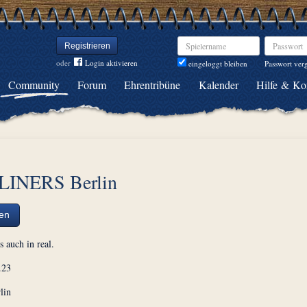
Spielername
Passwort
Registrieren
oder
Login aktivieren
Passwort ver
eingeloggt bleiben
Community
Forum
Ehrentribüne
Kalender
Hilfe & Ko
INERS Berlin
ten
s auch in real.
.23
lin