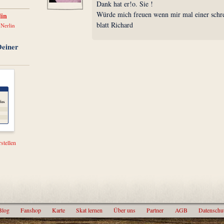
Dank hat er!o. Sie !
Würde mich freuen wenn mir mal einer schre
lin
blatt Richard
 Nerlin
Deiner
stellen
Blog
Fanshop
Karte
Skat lernen
Über uns
Partner
AGB
Datenschu