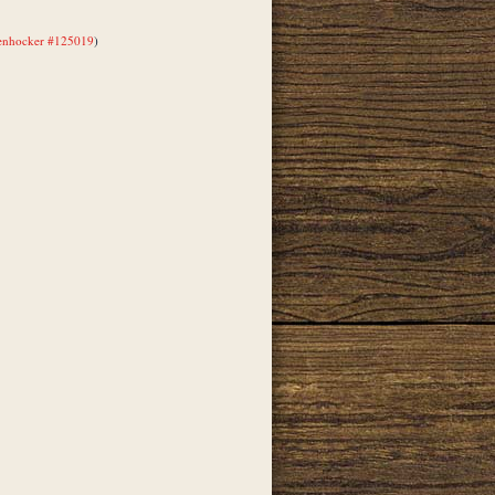
enhocker #125019
)