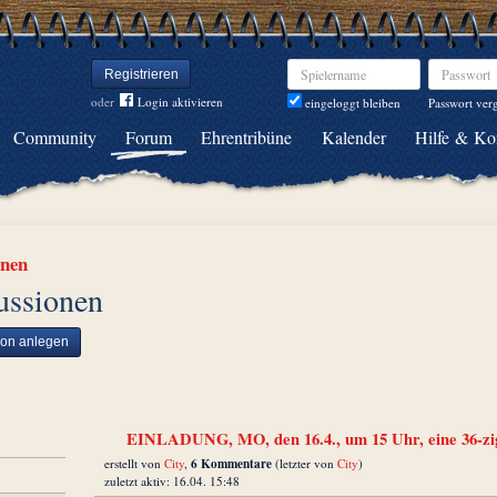
Spielername
Passwort
Registrieren
oder
Login aktivieren
Passwort ver
eingeloggt bleiben
Community
Forum
Ehrentribüne
Kalender
Hilfe & Ko
inen
ussionen
ion anlegen
EINLADUNG, MO, den 16.4., um 15 Uhr, eine 36-zi
6 Kommentare
erstellt von
City
,
(letzter von
City
)
zuletzt aktiv: 16.04. 15:48