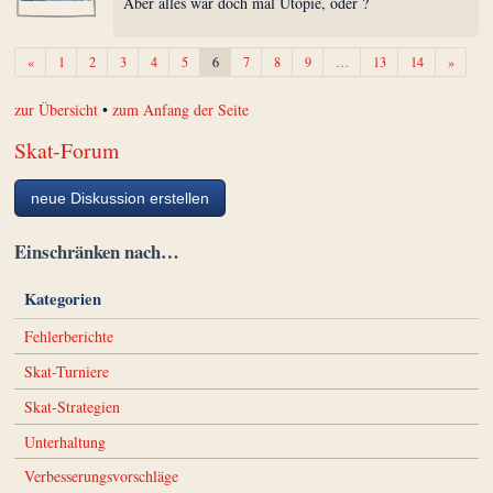
Aber alles war doch mal Utopie, oder ?
Zurück
Weiter
«
1
2
3
4
5
6
7
8
9
…
13
14
»
zur Übersicht
•
zum Anfang der Seite
Skat-Forum
neue Diskussion erstellen
Einschränken nach…
Kategorien
Fehlerberichte
Skat-Turniere
Skat-Strategien
Unterhaltung
Verbesserungsvorschläge