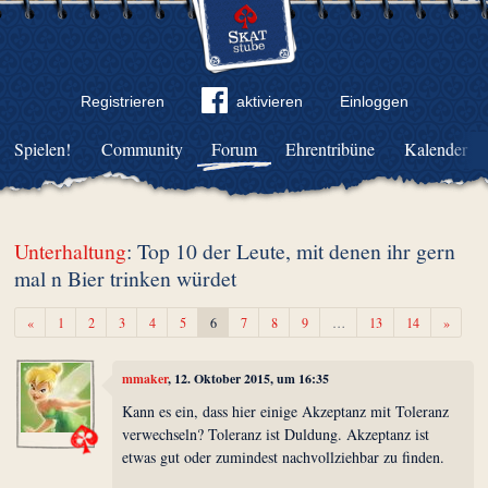
Registrieren
aktivieren
Einloggen
Spielen!
Community
Forum
Ehrentribüne
Kalender
Unterhaltung
: Top 10 der Leute, mit denen ihr gern
mal n Bier trinken würdet
Zurück
Weiter
«
1
2
3
4
5
6
7
8
9
…
13
14
»
mmaker
, 12. Oktober 2015, um 16:35
Kann es ein, dass hier einige Akzeptanz mit Toleranz
verwechseln? Toleranz ist Duldung. Akzeptanz ist
etwas gut oder zumindest nachvollziehbar zu finden.