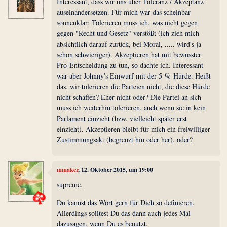
Interessant, dass wir uns über Toleranz / Akzeptanz
auseinandersetzen. Für mich war das scheinbar
sonnenklar: Tolerieren muss ich, was nicht gegen
gegen "Recht und Gesetz" verstößt (ich zieh mich
absichtlich darauf zurück, bei Moral, ..... wird's ja
schon schwieriger). Akzeptieren hat mit bewusster
Pro-Entscheidung zu tun, so dachte ich. Interessant
war aber Johnny's Einwurf mit der 5-%-Hürde. Heißt
das, wir tolerieren die Parteien nicht, die diese Hürde
nicht schaffen? Eher nicht oder? Die Partei an sich
muss ich weiterhin tolerieren, auch wenn sie in kein
Parlament einzieht (bzw. vielleicht später erst
einzieht). Akzeptieren bleibt für mich ein freiwilliger
Zustimmungsakt (begrenzt hin oder her), oder?
mmaker
, 12. Oktober 2015, um 19:00
supreme,
Du kannst das Wort gern für Dich so definieren.
Allerdings solltest Du das dann auch jedes Mal
dazusagen, wenn Du es benutzt.