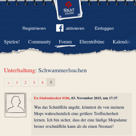
Registrieren
aktivieren
Einloggen
Spielen!
Community
Forum
Ehrentribüne
Kalender
Unterhaltung
: Schwammerlsuchen
Zurück
«
1
2
3
4
5
Ex-Stubenhocker #186
, 03. November 2015, um 17:37
Was das Schnüffeln angeht, könntest du von meinem
Mops wahrscheinlich eine größere Treffsicherheit
lernen. Ich bin sicher, dass der eine läufige Mopsdame
besser erschnüffeln kann als du einen Neonazi!